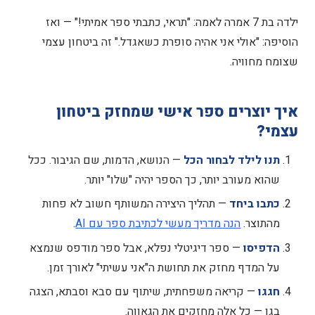
ילדה בת 7 אמרה לאמה: "תראי, כתבתי ספר אמיתי!" — ואז
הוסיפה: "אולי אני אהיה סופרת כשאגדל." זה ביטחון עצמי
שצומח מחוויה.
איך יוצרים ספר אישי שמחזק ביטחון
עצמי?
תנו לילד לבחור הכל
— הנושא, הדמות, שם הגיבור. ככל
שהוא מעורב יותר, כך הספר יהיה "שלו" יותר.
כתבו ביחד
— תהליך היצירה המשותף חשוב לא פחות
מהתוצר.
הנה מדריך מעשי לכתיבת ספר עם AI
.
הדפיסו
— ספר דיגיטלי נפלא, אבל ספר מודפס שנמצא
על המדף מחזק את תחושת ה"אני עשיתי" לאורך זמן.
חגגו
— קריאה משפחתית, שיתוף עם סבא וסבתא, הצגה
בגן — כל אלה מחזקים את הגאווה.