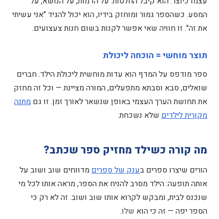
עצמו כיוצר. הוא קיבל החלטות: על הדמות, על הנושא, על
המסע. כשהספר גמור ומוחזק בידיו, הוא יכול להגיד "אני עשיתי
את זה". זו חוויה שאי אפשר לקנות בשום חנות צעצועים.
תוצר מוחשי = הוכחה ליכולת
ספר מודפס על המדף הוא עדות מוחשית ליכולת הילד. חברים
שואלים, סבא וסבתא מתפעלים, המורה מציינת — וכל זה מחזק
את תחושת הערך העצמי באופן שנשאר לאורך זמן. זו גם
מתנה
מקורית לילדים
שלא נשכחת.
מה קורה כשילד מחזיק ספר שכתב?
הורים שיצרו ספרים ב
ענק של ספרים
מדווחים שוב ושוב על
אותה תופעה: הילד מסרב להניח את הספר, מראה אותו לכל מי
שנכנס לבית, ומבקש לקרוא אותו שוב ושוב. זה לא רק כי
הספר יפה — זה כי הוא
שלו
.