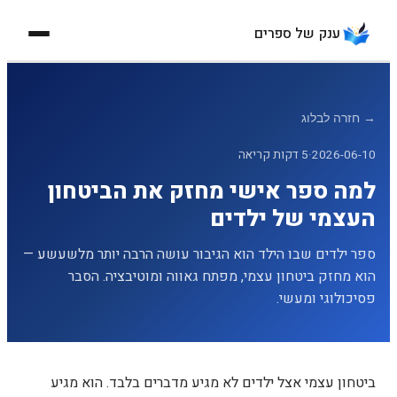
ענק של ספרים
בית
למורים
→
חזרה לבלוג
למורים
2026-06-10
·
5
דקות קריאה
הדרכה למורה
למה ספר אישי מחזק את הביטחון
העצמי של ילדים
מנוי פרטי
ספר ילדים שבו הילד הוא הגיבור עושה הרבה יותר מלשעשע —
משאבים
הוא מחזק ביטחון עצמי, מפתח גאווה ומוטיבציה. הסבר
בלוג
פסיכולוגי ומעשי.
כתיבה הוליסטית
ספר הסבר לילד
ביטחון עצמי אצל ילדים לא מגיע מדברים בלבד. הוא מגיע
צור קשר